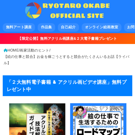
無料アート講座
作品集
自己紹介
オンライン絵画教室
お問
【限定公開】無料アクリル画講座&２大電子書籍プレゼント
HOME
画家活動のヒント
【絵の仕事と競合】お金を稼ごうとすると競合がたくさんいるお話【ライバ
ル】
「２大無料電子書籍 & アクリル画ビデオ講座」無料プ
レゼント中