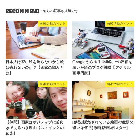
RECOMMEND
画家活動のヒント
画家活動のヒント
日本人は家に絵を飾らないから絵
Googleから大手企業以上の評価を
は売れないのか？【画家の悩みと
頂いた絵のブログ戦略【アクリル
は】
画専門家】
画家活動のヒント
画家活動のヒント
【仲間】画家はポジティブに前向
[解説]販売されている絵画の種類の
きであるべき理由【ストイックの
違いは何？[原画.版画.ポスター]
伝染】