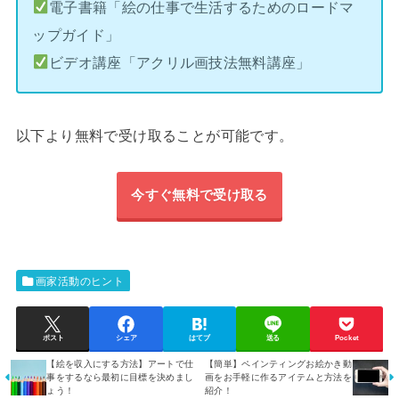
電子書籍「絵の仕事で生活するためのロードマ
ップガイド」
ビデオ講座「アクリル画技法無料講座」
以下より無料で受け取ることが可能です。
今すぐ無料で受け取る
画家活動のヒント
ポスト
シェア
はてブ
送る
Pocket
【絵を収入にする方法】アートで仕
【簡単】ペインティングお絵かき動
事をするなら最初に目標を決めまし
画をお手軽に作るアイテムと方法を
ょう！
紹介！