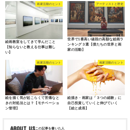
画家活動のヒント
アーティストと歴史
世界で1番高い値段の高額な絵画ラ
絵画教室をしてきて学んだこと
ンキング３選【僕たちの世界と画
【知らないと教える仕事は難し
家の活動】
い】
画家活動のヒント
画家活動のヒント
絵を描く気が起こらくて苦痛なと
絵描き・画家は「３つの経験」に
きの対処法とは？【モチベーショ
自己投資していくと伸びていく
ン管理】
【絵と成長】
ABOUT US