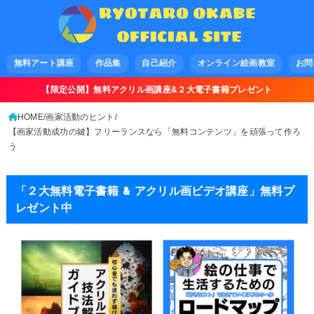
無料アート講座
作品集
自己紹介
オンライン絵画教室
お問
【限定公開】無料アクリル画講座&２大電子書籍プレゼント
HOME
画家活動のヒント
【画家活動成功の鍵】フリーランスなら「無料コンテンツ」を頑張って作ろ
う
「２大無料電子書籍 & アクリル画ビデオ講座」無料プ
レゼント中